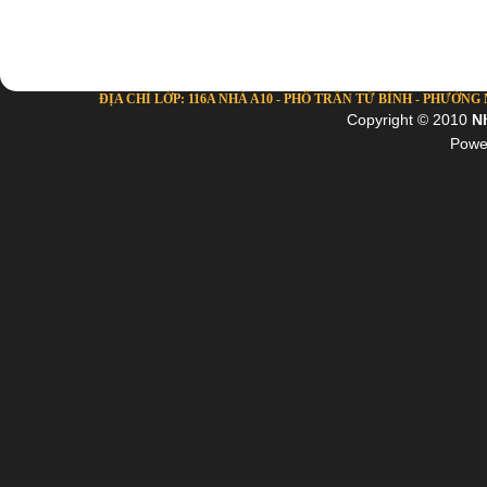
ĐỊA CHỈ LỚP: 116A NHÀ A10 - PHỐ TRẦN TỬ BÌNH - PHƯỜNG NG
Copyright © 2010
N
Powe