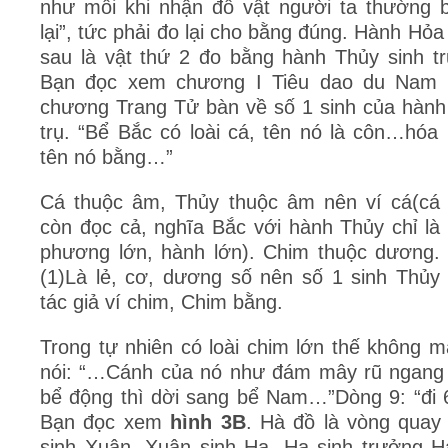
như mỗi khi nhận đồ vật người ta thường 
lại”, tức phải đo lại cho bằng đúng. Hành H
sau là vật thứ 2 đo bằng hành Thủy sinh tr
Bạn đọc xem chương I Tiêu dao du Nam 
chương Trang Tử bàn về số 1 sinh của hành
trụ. “Bể Bắc có loài cá, tên nó là côn…hóa
tên nó bằng…”
Cá thuộc âm, Thủy thuộc âm nên ví cá(cá
còn đọc cả, nghĩa Bắc với hành Thủy chỉ là
phương lớn, hành lớn). Chim thuộc dương.
(1)Là lẻ, cơ, dương số nên số 1 sinh Thủy
tác giả ví chim, Chim bằng.
Trong tự nhiên có loài chim lớn thế không 
nói: “…Cánh của nó như đám mây rũ ngang t
bể động thì dời sang bể Nam…”Dòng 9: “đi 6
Bạn đọc xem
hình 3B
. Hà đồ là vòng qua
sinh Xuân, Xuân sinh Hạ, Hạ sinh trưởng H