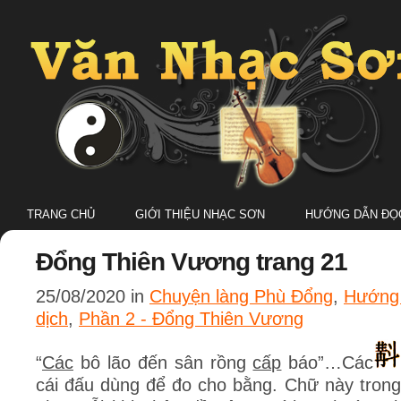
TRANG CHỦ
GIỚI THIỆU NHẠC SƠN
HƯỚNG DẪN ĐỌC
Đổng Thiên Vương trang 21
25/08/2020 in
Chuyện làng Phù Đổng
,
Hướng 
dịch
,
Phần 2 - Đổng Thiên Vương
“
Các
bô lão đến sân rồng
cấp
báo”…Các
cái đấu dùng để đo cho bằng. Chữ này trong