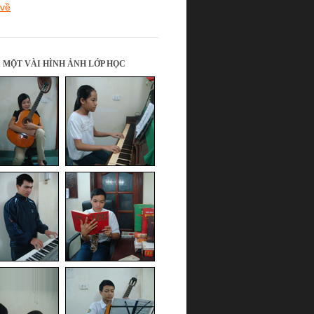
 về
MỘT VÀI HÌNH ẢNH LỚP HỌC