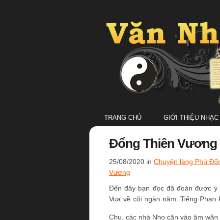
TRANG CHỦ
GIỚI THIỆU NHẠC
Đổng Thiên Vương 
25/08/2020 in
Chuyện làng Phù Đổ
Vương
Đến đây bạn đọc đã đoán được ý đ
Vua về cõi ngàn năm. Tiếng Phạn 
Chu, các nhà Nho căn vào âm wãn 