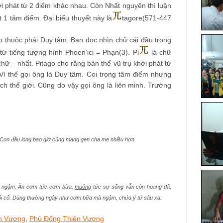
i phát từ 2 điểm khác nhau. Còn Nhất nguyên thì luận
t 1 tâm điểm. Đại biểu thuyết này là
tagore(571-447
lạp thuộc phái Duy tâm. Bạn đọc nhìn chữ cái đầu trong
ừ tiếng tượng hình Phoen’ici = Phạn(3). Pi
là chữ
ữ – nhất. Pitago cho rằng bản thể vũ trụ khởi phát từ
Vì thế gọi ông là Duy tâm. Coi trọng tâm điểm nhưng
ch thế giới. Cũng do vậy gọi ông là liên minh. Trường
 Con đầu lòng bao giờ cũng mang gen cha mẹ nhiều hơn.
, ngậm. Ăn cơm tức cơm bữa,
muông
tức sự sống vẫn còn hoang dã;
ối cổ. Dùng thường ngày như cơm bữa mà ngậm, chứa ý tứ sâu xa.
n Vương
,
Phù Đổng Thiên Vương