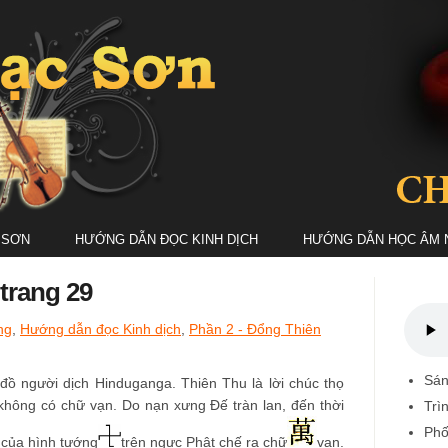
 SƠN
HƯỚNG DẪN ĐỌC KINH DỊCH
HƯỚNG DẪN HỌC ÂM 
trang 29
ng
,
Hướng dẫn đọc Kinh dịch
,
Phần 2 - Đổng Thiên
Sán
ồ người dịch Hinduganga. Thiên Thu là lời chúc thọ
không có chữ vạn. Do nạn xưng Đế tràn lan, đến thời
Trì
Phố
của hình tướng
trên ngực Phật chế ra chữ
vạn.