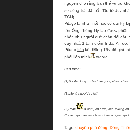
nguyên cho rằng bản thể vũ trụ khở
sự sống trái đất bắt đầu từ duy nhấ
TCN).
Pitago là nhà Triết học cổ đại Hy 
tên Ông. Tiếng Hy lạp được phiên t
nhân như người què chân đội đầu ch
duy
nhất 1
tâm
điểm Indo, Ấn độ. 
Pitago
liên
kết Đông Tây để giải thí
phái liên minh
tagore.
Chú thích:
(1)Nói đầu lòng vì Hạn Hán giống nhau ở
hạn
.
(2)Lão tử người Ai cập?
(3)
Phạn
là cơm, ăn cơm, cho muông ăn
Ngậm, ngậm miệng, chứa. Phạn là ngôn ngữ t
Tags:
chuyện phù đổng
,
Đổng Thiê