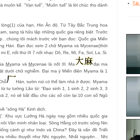
Tải
 muôn kể. “Vạn tuế”, “Muôn tuế” là lời chúc thọ dành
lòng(1) của hạn, Hin Ấn độ. Từ Tây Bắc Trung hoa
am, sang tả hữu lập những quốc gia riêng biệt. Trước
lạp…chúng tôi mách trước với bạn đọc: Quốc gia Miến
ống Hán. Bạn đọc xem 2 chữ Myama và Mycenae(thời
 mi E, nốt thứ III 7 nốt nhạc Dô, Re, Mi, Fa, Sol, La, Si.
của
My
ama và
My
cenae là nốt III. Ma
đại ma
ặt dưới chữ nghiễm. Đại ma ý Miến điện Myama là 1
 Chỗ
Hán, sườn núi có thể làm nhà ở được. Myama
từ tư tưởng Lão tử: “Đạo sinh 1, 1 sinh 2, 2 sinh 3, 3
1 và 2, nó sẽ bắt đầu cho các số còn lại 10 con số Ngũ
về “sông Hà” Kinh dịch.
i
”. Khu vực Lưỡng Hà ngày nay gồm nhiều quốc gia
ái nôi Văn minh nhân loại. Sông Hằng có trước sông Nin
iống cành gì như Indo và China? Đây là vấn đề Triết
ra nhiều thuyết như Nhị nguyên, Nhất nguyên… Nhị