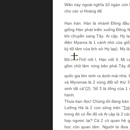
Wãn này ngoài nghĩa 10 ngàn còn là
cho các vị Hoàng đế.
Hạn hán. Hán là nhánh Đông đầu 
giống Hán phát triển xuống Đông N
khi chuyển sang Tây: Ai cập, Hy 
điện Myama là 1 cành nhỏ của gi
kỳ tối tăm của lịch sử Hy lạp). My là
Độ
Thổ nốt I, Hán nốt II, Mi 
gồm chữ lâm rừng bên phải Tây đ
quốc gia lớn sinh ra dưới mái nhà;
và Mycenae là 2 vùng đất số thứ 3 
sinh tất cả”(2). Số 3 là tổng của 
hành.
Thưa bạn đọc! Chúng tôi đang bàn 
Lưỡng Hà là 2 con sông trên “
Trờ
trong đó có Ấn độ và Ai cập là 2 c
hay ngược lại? Cả 2 có quan hệ g
học còn quan tâm. Người ta đưa 