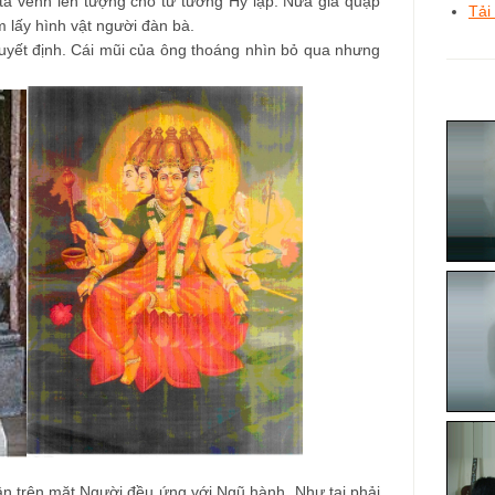
ita vểnh lên tượng cho tư tưởng Hy lạp. Nửa già quặp
Tải
 lấy hình vật người đàn bà.
quyết định. Cái mũi của ông thoáng nhìn bỏ qua nhưng
n trên mặt Người đều ứng với Ngũ hành. Như tai phải