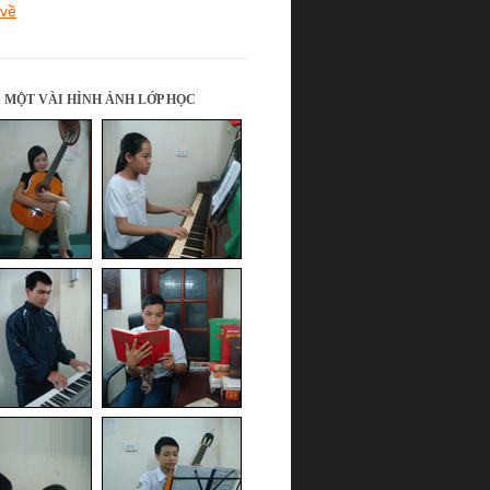
 về
MỘT VÀI HÌNH ẢNH LỚP HỌC