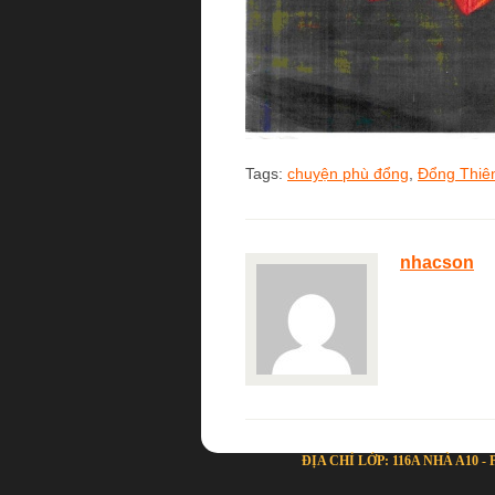
Tags:
chuyện phù đổng
,
Đổng Thiê
nhacson
ĐỊA CHỈ LỚP: 116A NHÀ A10 -