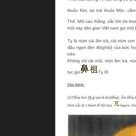
thuộc Kim, tai trái thuộc Mộc, cằ
Thổ. Mũi cao thẳng, sắc tím tía tr
mũi này dân gian Việt nam gọi mũi
Tỵ là núm cái ấm trà, cái núm con
đầu ngọn đèn đỏ(phải) của bức họ
trên.
Không chỉ cái mũi, núm ấm trà, núm
tục gọi
Tỵ tổ.
Chú thích:
(1)Tiếng Anh
Pit-a
‘-pat
là âm(tiếng). Âm tiếng 
Hình sắc là 1 thành tố Hội họa.
‘tagore
, hìn