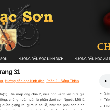
 SƠN
HƯỚNG DẪN ĐỌC KINH DỊCH
HƯỚNG DẪN HỌC ÂM 
rang 31
ng
,
Hướng dẫn đọc Kinh dịch
,
Phần 2 - Đổng Thiên
Sán
Pita(1). Ria mép ông chia 2, nửa non vểnh lên nửa già
iệng, chúng hoàn toàn là phần dưới con Người: Môi là
Trì
 quần giạng ra, giữa là cái lỗ, như má phải còn dính
Phố