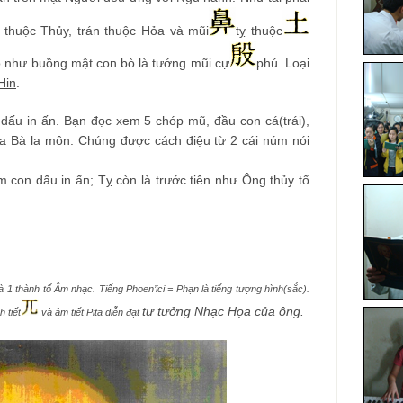
m thuộc Thủy, trán thuộc Hỏa và mũi
tỵ thuộc
eo như buồng mật con bò là tướng mũi cự
phú. Loại
Hin
.
 dấu in ấn. Bạn đọc xem 5 chóp mũ, đầu con cá(trái),
a Bà la môn. Chúng được cách điệu từ 2 cái núm nói
 con dấu in ấn; Tỵ còn là trước tiên như Ông thủy tổ
là 1 thành tố Âm nhạc. Tiếng Phoen’ici = Phạn là tiếng tượng hình(sắc).
tư tưởng
Nhạc Họa của ông.
h tiết
và âm tiết Pita diễn đạt