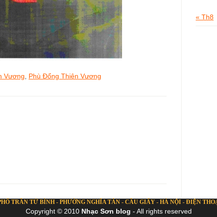
« Th8
n Vương
,
Phù Đổng Thiên Vương
 PHỐ TRẦN TỬ BÌNH - PHƯỜNG NGHĨA TÂN - CẦU GIẤY - HÀ NỘI - ĐIỆN THOẠI: 
Copyright © 2010
Nhạc Sơn blog
- All rights reserved