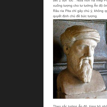
bết 2 sợi “tóc”. Nửa non ria mép P
xuống tượng cho tư tưởng Ấn độ ôm
Râu ria Pita chỉ gây chú ý, không 
quyết định chủ đề bức tượng.
Theo sắc tướng Ấn độ, từng bộ phậ