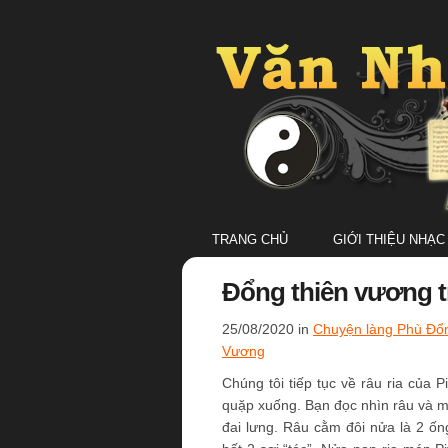
TRANG CHỦ
GIỚI THIỆU NHẠC
Đổng thiên vương t
25/08/2020 in
Chuyện làng Phù Đổ
Vương
Chúng tôi tiếp tục về râu ria của 
quặp xuống. Bạn đọc nhìn râu và m
đai lưng. Râu cằm đôi nửa là 2 ống