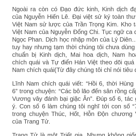
Ngoài ra còn có Đạo đức kinh, Kinh dịch 
của Nguyễn Hiến Lê. Đại việt sử ký toàn th
Việt Nam sử lược của Trần Trọng Kim. Kho t
Việt Nam của Nguyễn Đổng Chi. Tục ngữ ca 
Ngọc Phan. Dịch học nhập môn của Lý Diên
tuy hay nhưng tạm thời chúng tôi chưa dùng
chuẩn bị Kinh dịch, Mai hoa dịch, Nam ho
chích quái và Tự điển Hán Việt theo dõi quá 
Nam chích quái(Từ đây chúng tôi chỉ nói tiêu 
Lĩnh Nam chích quái viết: “Hồi 6, thời Hùn
6” trong chuyện: “Các bô lão đến sân rồng c
Vương vây đánh bại giặc Ân”. Đúp số 6, tác
ý. Con số 6 làm chúng tôi nghĩ tới con số “
trong chuyện Thúc, Hốt, Hỗn Độn chương 
của Trang Tử.
Trang Tử là một Triết gia. Nhưng không giố