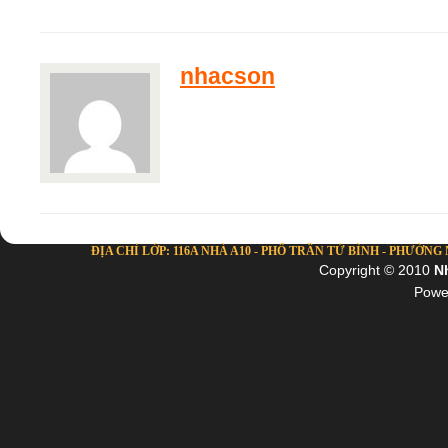
nhacson
ĐỊA CHỈ LỚP: 116A NHÀ A10 - PHỐ TRẦN TỬ BÌNH - PHƯỜNG NG
Copyright © 2010
N
Powe