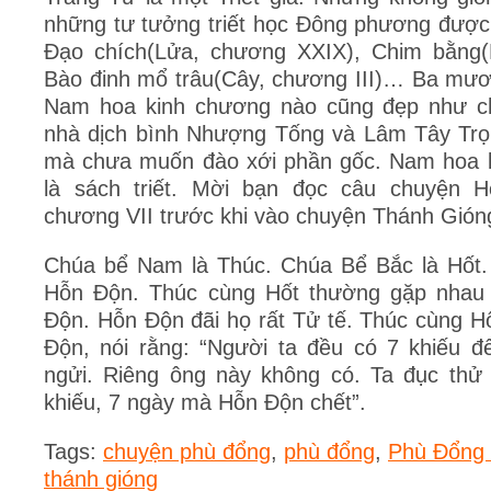
những tư tưởng triết học Đông phương được
Đạo chích(Lửa, chương XXIX), Chim bằng(
Bào đinh mổ trâu(Cây, chương III)… Ba mươ
Nam hoa kinh chương nào cũng đẹp như ch
nhà dịch bình Nhượng Tống và Lâm Tây Trọn
mà chưa muốn đào xới phần gốc. Nam hoa k
là sách triết. Mời bạn đọc câu chuyện 
chương VII trước khi vào chuyện Thánh Gión
Chúa bể Nam là Thúc. Chúa Bể Bắc là Hốt.
Hỗn Độn. Thúc cùng Hốt thường gặp nhau 
Độn. Hỗn Độn đãi họ rất Tử tế. Thúc cùng H
Độn, nói rằng: “Người ta đều có 7 khiếu để
ngửi. Riêng ông này không có. Ta đục thử
khiếu, 7 ngày mà Hỗn Độn chết”.
Tags:
chuyện phù đổng
,
phù đổng
,
Phù Đổng
thánh gióng