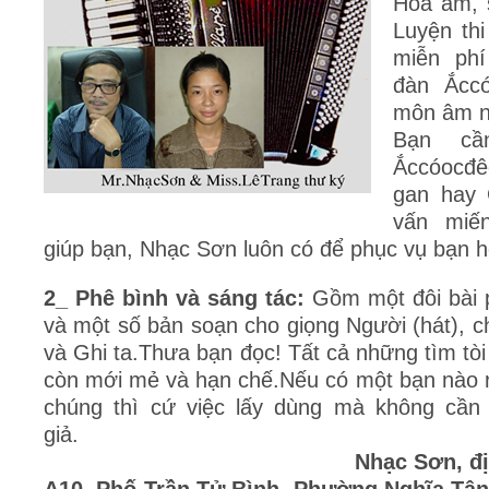
Hòa âm, 
Luyện th
miễn phí
đàn Ắcc
môn âm n
Bạn c
Ắccóocđê
gan hay 
vấn miế
giúp bạn, Nhạc Sơn luôn có để phục vụ bạn h
2_ Phê bình và sáng tác:
Gồm một đôi bài 
và một số bản soạn cho giọng Người (hát), 
và Ghi ta.Thưa bạn đọc! Tất cả những tìm tòi
còn mới mẻ và hạn chế.Nếu có một bạn nào 
chúng thì cứ việc lấy dùng mà không cần 
gi
Nhạc Sơn, đị