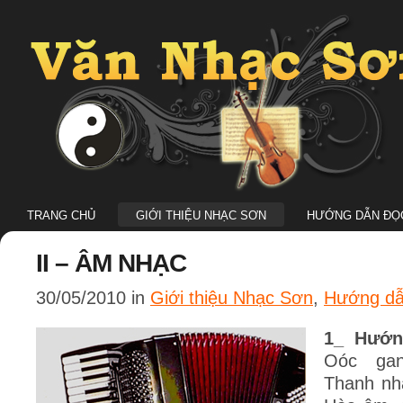
TRANG CHỦ
GIỚI THIỆU NHẠC SƠN
HƯỚNG DẪN ĐỌC
II – ÂM NHẠC
30/05/2010 in
Giới thiệu Nhạc Sơn
,
Hướng dẫ
1_ Hướn
Oóc gan
Thanh nh