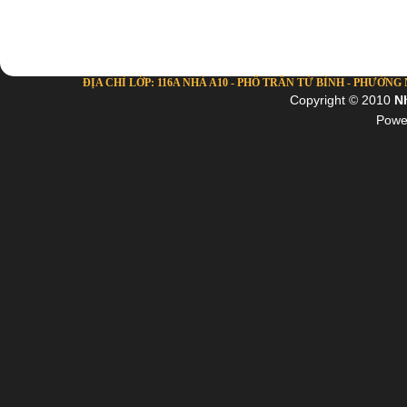
ĐỊA CHỈ LỚP: 116A NHÀ A10 - PHỐ TRẦN TỬ BÌNH - PHƯỜNG NG
Copyright © 2010
N
Powe