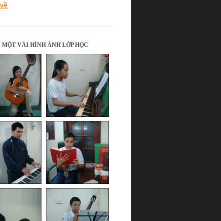
 về
MỘT VÀI HÌNH ẢNH LỚP HỌC