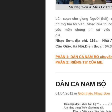
bản soạn cho giọng Người (hát), 
những tìm tòi Văn, Nhạc của tôi 
yêu mến chúng thì cứ việc
g
Nhạc Sơn, địa chỉ: 116a – Nhà
Cầu Giấy, Hà Nội.
Điện thoại: 04.
PHẦN 1: DÂN CA NAM BỘ chuyển 
PHẦN 2: RIÊNG TƯ CỦA MẸ.
DÂN CA NAM BỘ
01/04/2011 in
Giới thiệu Nhạc Sơn