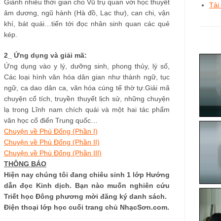
Giành nhiều thời gian cho Vũ trụ quan với học thuyết
Tải
âm dương, ngũ hành (Hà đồ, Lạc thư), can chi, vận
khí, bát quái…tiến tới đọc nhân sinh quan các quẻ
kép.
2_ Ứng dụng và giải mã:
Ứng dụng vào y lý, dưỡng sinh, phong thủy, lý số,
Các loại hình văn hóa dân gian như thành ngữ, tục
ngữ, ca dao dân ca, văn hóa cúng tế thờ tự.Giải mã
chuyện cổ tích, truyền thuyết lịch sử, những chuyện
lạ trong Lĩnh nam chích quái và một hai tác phẩm
văn học cổ điển Trung quốc…
Chuyện về Phù Đổng (Phần I)
Chuyện về Phù Đổng (Phần II)
Chuyện về Phù Đổng (Phần III)
THÔNG BÁO
Hiện nay chúng tôi đang chiêu sinh 1 lớp Hướng
dẫn đọc Kinh dịch. Bạn nào muốn nghiên cứu
Triết học Đông phương mời đăng ký danh sách.
Điện thoại lớp học cuối trang chủ NhạcSơn.com.