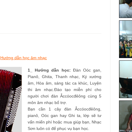
,
Hướng dẫn học âm nhạc
1_ Hướng dẫn học:
Đàn Oóc gan,
Pianô, Ghita, Thanh nhạc, Ký xướng
âm, Hòa âm, sáng tác ca khúc, Luyện
thi âm nhạc.Đào tạo miễn phí cho
người chơi đàn Ắccóocđêông cùng 5
môn âm nhạc bổ trợ.
Bạn cần 1 cây đàn Ắccóocđêông,
pianô, Oóc gan hay Ghi ta, lớp sẽ tư
vấn miến phí hoặc mua giúp bạn, Nhạc
Sơn luôn có để phục vụ bạn học.