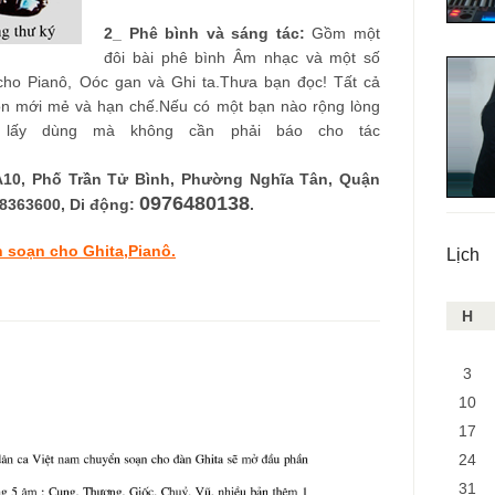
2_ Phê bình và sáng tác:
Gồm một
đôi bài phê bình Âm nhạc và một số
cho Pianô, Oóc gan và Ghi ta.Thưa bạn đọc! Tất cả
còn mới mẻ và hạn chế.Nếu có một bạn nào rộng lòng
 lấy dùng mà không cần phải báo cho tác
iả.
 A10, Phố Trần Tử Bình, Phường Nghĩa Tân, Quận
0976480138
38363600, Di động:
.
soạn cho Ghita,Pianô.
Lịch
H
3
10
17
24
31