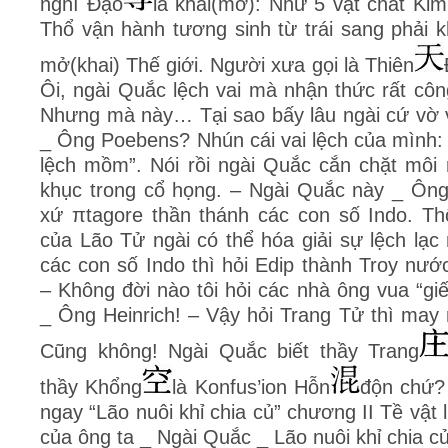
nghĩ Đạo
là khai(mở): Như 5 vật chất Kim
Thổ vận hành tương sinh từ trái sang phải 
mở(khai) Thế giới. Người xưa gọi là Thiên
Ôi, ngài Quắc lệch vai mà nhận thức rất cô
Nhưng mà này… Tại sao bấy lâu ngài cứ vờ v
_ Ông Poebens? Nhún cái vai lệch của mình: “
lệch mồm”. Nói rồi ngài Quắc cắn chặt môi 
khục trong cổ họng. – Ngài Quắc này _ Ông
xứ πtagore thần thánh các con số Indo. T
của Lão Tử ngài có thể hóa giải sự lệch lạ
các con số Indo thì hỏi Edip thành Troy nư
– Không đời nào tôi hỏi các nhà ông vua “giế
_ Ông Heinrich! – Vậy hỏi Trang Tử thì may
Cũng không! Ngài Quắc biết thầy Trang
thầy Khổng
là Konfus’ion Hỗn
độn chứ? 
ngay “Lão nuôi khỉ chia củ” chương II Tề vật
của ông ta _ Ngài Quắc _ Lão nuôi khỉ chia c