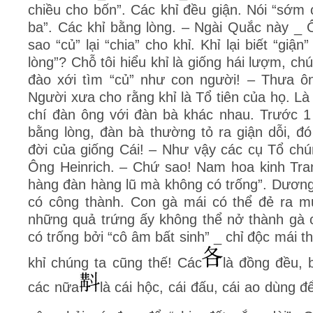
chiều cho bốn”. Các khỉ đều giận. Nói “sớm
ba”. Các khỉ bằng lòng. – Ngài Quắc này _ 
sao “củ” lại “chia” cho khỉ. Khỉ lại biết “giận
lòng”? Chỗ tôi hiểu khỉ là giống hái lượm, c
đào xới tìm “củ” như con người! – Thưa ô
Người xưa cho rằng khỉ là Tổ tiên của họ. Là 
chí đàn ông với đàn bà khác nhau. Trước 1
bằng lòng, đàn bà thường tỏ ra giận dỗi, đ
đời của giống Cái! – Như vậy các cụ Tổ chún
Ông Heinrich. – Chứ sao! Nam hoa kinh Tran
hàng đàn hàng lũ mà không có trống”. Dương
có công thành. Con gà mái có thể đẻ ra m
những quả trứng ấy không thể nở thành gà 
có trống bởi “cô âm bất sinh” _ chỉ độc mái t
khỉ chúng ta cũng thế! Các
là đồng đều,
các nữa
là cái hộc, cái đấu, cái ao dùng đ