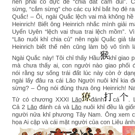
nên phải có đực để “chia đất cắm dùi”. C
sừng, “cắm sừng” cho các cụ khỉ bắt họ đẻ r
Quắc! – Ôi, ngài Quắc lệch vai mà không hề
Heinrich! Biết ông Heinrich nhắc mình giải
Uyển Uyên “lệch vai thua trai lệch mồm”. V
“Lão nuôi khỉ chia củ” nên ngài Quắc giả t
Heinrich biết thế nên cũng làm bộ vô tình 
Ngài Quắc này! Tôi chỉ thấy Hầu
khỉ giao 
mà chưa thấy ai, con người nào giao phối đ
nói rằng sự sống trái đất lúc này còn ở dạng
ngài lấy đâu ra cái Lão Người nuôi khỉ kia
sừng? – Ông nói đúng thưa ông Heinrich! N
Tử có chương XXXI
Lão
đánh
cá
. 
Cả 2
Lão
đánh cá và
Lão
nuôi khỉ đều là giố
người nửa khỉ phương Tây Nam. Ông xem co
họa Ai cập và cái mặt người của con Liêu ảnh