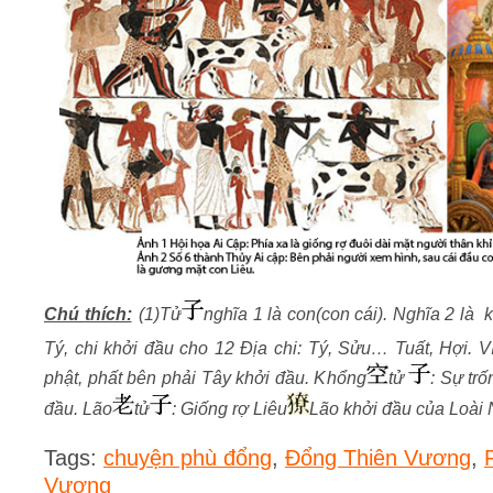
Chú thích:
(1)Tử
nghĩa 1 là con(con cái). Nghĩa 2 là
Tý, chi khởi đầu cho 12 Địa chi: Tý, Sửu… Tuất, Hợi. V
phật, phất bên phải Tây khởi đầu. Khổng
tử
: Sự tr
đầu. Lão
tử
: Giống rợ Liêu
Lão khởi đầu của Loài 
Tags:
chuyện phù đổng
,
Đổng Thiên Vương
,
Vương