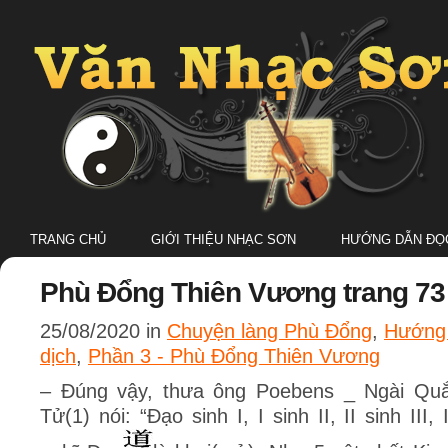
TRANG CHỦ
GIỚI THIỆU NHẠC SƠN
HƯỚNG DẪN ĐỌC
Phù Đổng Thiên Vương trang 73
25/08/2020 in
Chuyện làng Phù Đổng
,
Hướng 
dịch
,
Phần 3 - Phù Đổng Thiên Vương
– Đúng vậy, thưa ông Poebens _ Ngài Qu
Tử(1) nói: “Đạo sinh I, I sinh II, II sinh III, 