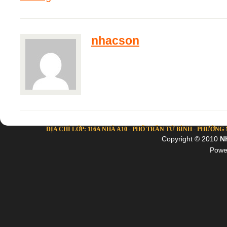
nhacson
ĐỊA CHỈ LỚP: 116A NHÀ A10 - PHỐ TRẦN TỬ BÌNH - PHƯỜNG NG
Copyright © 2010
N
Powe