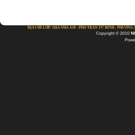
ĐỊA CHỈ LỚP: 116A NHÀ A10 - PHỐ TRẦN TỬ BÌNH - PHƯỜNG NG
Copyright © 2010
N
Powe