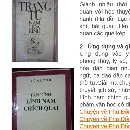
Giành nhiều thời
quan với học thuy
hành (Hà đồ, Lạc t
khí, bát quái…tiến
quan các quẻ kép.
2_ Ứng dụng và gi
Ứng dụng vào y 
phong thủy, lý số,
hóa dân gian như
ngữ, ca dao dân ca
thờ tự.Giải mã chuy
thuyết lịch sử, nhữ
Lĩnh nam chích qu
phẩm văn học cổ đ
Chuyện về Phù Đổn
Chuyện về Phù Đổn
Chuyện về Phù Đổng